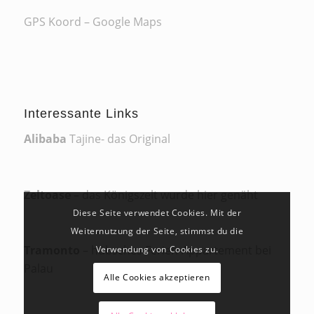
GPS Koord – Google Maps
Interessante Links
Alibaba
Tajine- das Original
Zeltoase
– das Königszelt wurde hier genäht
Diese Seite verwendet Cookies. Mit der
Weiternutzung der Seite, stimmst du die
Tramonto
– hübsches Ferien-Appartement bei
Verwendung von Cookies zu.
Palau
Alle Cookies akzeptieren